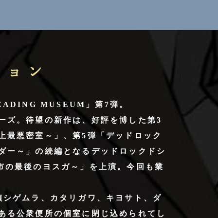
DING MUSEUM」第7弾。
ーズ。待望の新作は、好評を博した第3
上最悪密室～」、第5弾「デッドロック
ダー～」の続編となるデッドロックドシ
市の最後のヨスガ～」を上演。今回も業
偵シゲムラ、カタリガワ、キヨサト、ダ
ある公衆便所の個室に閉じ込められてし