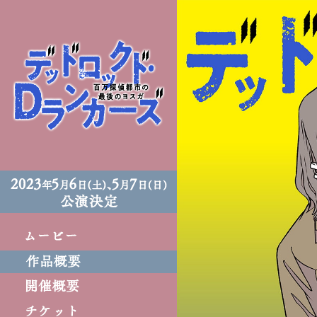
デ
ッ
ド
ロ
ッ
ク
ド
・
デ
2
ィ
0
テ
2
ィ
1
ム
ク
年
ー
作
テ
5
ビ
品
ィ
開
月
ー
概
ヴ
催
1
チ
要
ズ