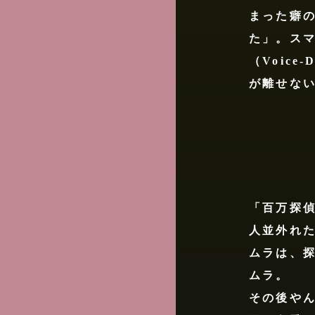
まった癖
た」。スマ
（Voic
が離せな
「百万探偵
人並外れ
ムラは、
ムラ。
その後や