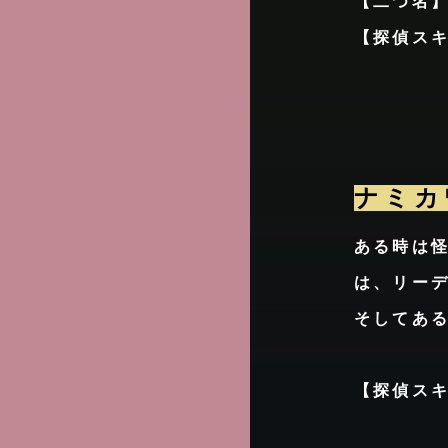
【二つ名
【探偵ス
ナミカ
ある時は
は、リー
そしてあ
【探偵ス