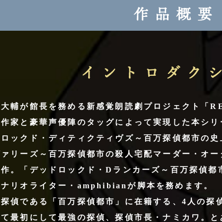
イ
ン
ト
大輔が館長を務める新感覚朗読劇プロジェクト「REA
ロ
ダ
の作家と豪華声優陣のタッグによって実現した本シリ
ク
ドロックド・ディティクティヴズ～百万探偵都市の史
シ
ヴァリーズ～百万探偵都市の殺人宅配マーダー・オー
ョ
新作。「デッドロックド・Dランカーズ～百万探偵都
ン
ナリオライター・amphibianが脚本を務めます。
が探偵である「百万探偵都市」に在籍する、4人の探
して最初にして最強の探偵、探偵市長・ナミカワ。と