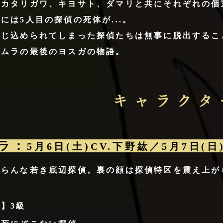
るカタリガワ、キヨサト、ダマリと共にそれぞれの個
には5人目の探偵の死体が...。
閉じ込められてしまった探偵たちは無事に脱出するこ
ゲムラの最後のヨスガの物語。
キ
ャ
ラ
ク
ラ：
5月6日(土)CV.下野紘／
5月7日(日
タ
ー
ぽらんな若き底辺探偵。裏の顔は探偵特区を震え上が
】3級