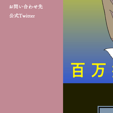
概
5
ケ
～
お
要
日
ッ
百
問
（
公
ト
万
い
土
式
探
合
）
T
偵
わ
、
w
都
せ
1
i
市
先
6
t
の
日
t
史
（
e
上
日
r
最
）
悪
公
密
演
室
決
～
定