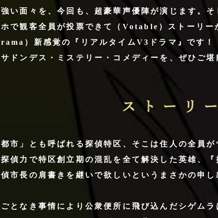
の強い面々を、今回も、超豪華声優陣が演じます。そ
ホで観客全員が投票できて（Votable）ストーリーが
e-Drama）新感覚の『リアルタイムV3ドラマ』で
いサドンデス・ミステリー・コメディーを、ぜひご堪
ス
ト
ー
リ
都市」とも呼ばれる探偵特区、そこは住人の全員が“
ー
た探偵力で特区創立期の混乱を全て解決した英雄、『
探偵市長の肩書きを継いで欲しいというまさかの申し
んごとなき事情により公衆便所に飛び込んだシゲムラ