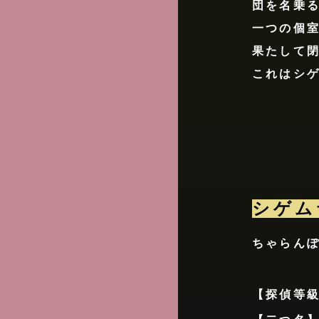
団を名乗
一つの個室
果たして
これはシ
シゲム
ちゃらん
【探偵等級