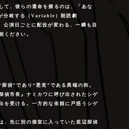
して、彼らの運命を握るのは、「あな
分岐する（Variable）朗読劇
す！ 公演日ごとに配役が変わる、一瞬も目
能ください。
探偵”であり“悪党”である異端の街。
探偵市長』ナミカワに呼び出されたシゲ
出を受ける。一方的な依頼に戸惑うシゲ
は、先に別の個室に入っていた底辺探偵