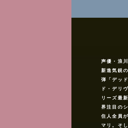
作
品
概
要
声優・浪川
新進気鋭
弾「デッ
ド・デリ
リーズ最
界注目のシ
住人全員
マリ。そ