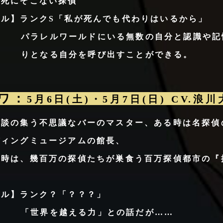
】死にぞこない探偵
キル】
ランクS「私が死んでも代わりはいるから」
パラレルワールドにいる無数の自分と認識や記
りとなる自分を呼び出すことができる。
ワ：
5月6日(土)・5月7日(日) CV.浪
怪談の集う不思議なバーのマスター、ある時は名探偵
ディングミュージアムの館長、
る時は、幾百万の探偵たちが巣食う百万探偵都市の『
キル】ランク？「？？？」
「世界を越える力」との話だが……