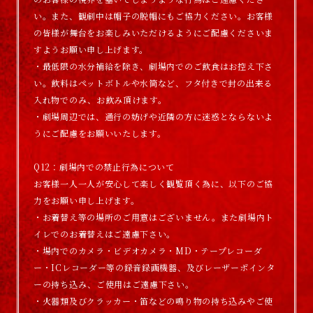
い。また、観劇中は帽子の脱帽にもご協力ください。お客様
の皆様が舞台をお楽しみいただけるようにご配慮くださいま
すようお願い申し上げます。
・最低限の水分補給を除き、劇場内でのご飲食はお控え下さ
い。飲料はペットボトルや水筒など、フタ付きで封の出来る
入れ物でのみ、お飲み頂けます。
・劇場周辺では、通行の妨げや近隣の方に迷惑とならないよ
うにご配慮をお願いいたします。
Q12：劇場内での禁止行為について
お客様一人一人が安心して楽しく観覧頂く為に、以下のご協
力をお願い申し上げます。
・お着替え等の場所のご用意はございません。また劇場内ト
イレでのお着替えはご遠慮下さい。
・場内でのカメラ・ビデオカメラ・MD・テープレコーダ
ー・ICレコーダー等の録音録画機器、及びレーザーポインタ
ーの持ち込み、ご使用はご遠慮下さい。
・火器類及びクラッカー・笛などの鳴り物の持ち込みやご使