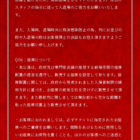
スタッフの指示に従って入退場のご協力をお願いいたしま
す。
また、入場時、退場時共に飛沫感染防止の為、列にお並びの
際や入退場の際はお客様同士の会話もお控え頂きますようご
協力をお願い申し上げます。
Q06：座席について
・本公演は、政府及び専門家会議の推奨する劇場空間の座席
配置の提言を遵守し、販売する座席を設定して参ります。座
席配置に関しては、政府から発表されました入場者制限の緩
和方針に基づき、お座席の前後左右を空けずに販売させて頂
きます。また最前列に関しましては舞台前から充分な距離を
取った座席位置より販売させて頂きます。
・お客様におかれましては、必ずチケットに指定されたお座
席へのご着席をお願いします。間隔をあけるために使用しな
いお座席にお荷物を置くことも、ほかのお客様へのご迷惑と