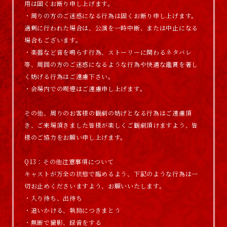
用は固くお断り申し上げます。
・周りの方のご迷惑になる行為は固くお断り申し上げます。
過剰に行われた場合は、公演を一時中断、または中止になる
場合もございます。
・楽器など音を鳴らす行為、ストーリーに関わるネタバレ
等、周囲の方のご迷惑になるような行為や快適な鑑賞を著し
く妨げる行為はご遠慮下さい。
・会場内での喫煙はご遠慮申し上げます。
その他、周りのお客様の観劇の妨げとなる行為はご遠慮頂
き、ご来場頂きました皆様が楽しくご観劇頂けますよう、皆
様のご協力をお願い申し上げます。
Q13：その他注意事項について
キャストが万全の状態で臨めるよう、下記のような行為は一
切お止めくださいますよう、お願いいたします。
・入り待ち、出待ち
・追いかける、執拗につきまとう
・無断で撮影、録音をする