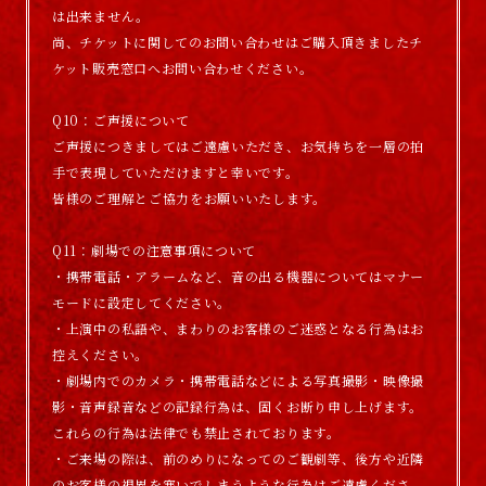
は出来ません。
尚、チケットに関してのお問い合わせはご購入頂きましたチ
ケット販売窓口へお問い合わせください。
Q10：ご声援について
ご声援につきましてはご遠慮いただき、お気持ちを一層の拍
手で表現していただけますと幸いです。
皆様のご理解とご協力をお願いいたします。
Q11：劇場での注意事項について
・携帯電話・アラームなど、音の出る機器についてはマナー
モードに設定してください。
・上演中の私語や、まわりのお客様のご迷惑となる行為はお
控えください。
・劇場内でのカメラ・携帯電話などによる写真撮影・映像撮
影・音声録音などの記録行為は、固くお断り申し上げます。
これらの行為は法律でも禁止されております。
・ご来場の際は、前のめりになってのご観劇等、後方や近隣
のお客様の視界を塞いでしまうような行為はご遠慮くださ