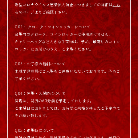
新型コロナウイルス感染拡大防止につきましての詳細は
こち
ら
のページよりご確認下さい。
Q02： クローク・コインロッカーについて
会場内のクローク、コインロッカーは使用頂けません。
キャリーバッグなど大きな手荷物は、予め、最寄りのコイン
ロッカーにお預けのうえ、ご来場ください。
Q03：お子様の観劇について
未就学児童様はご入場をご遠慮いただいております。予めご
了承ください。
Q04：開場・入場時について
開場は、開演の60分前を予定しております。
ご来場日におきましては、お時間に余裕を持ったご予定立て
をお願い致します。
Q05：退場時について
混雑を避けるため、規制退場をさせていただきます。当日の