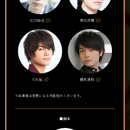
江口拓也
安元洋貴
C
C
o
o
m
m
m
m
e
e
n
n
t
t
八代拓
榎木淳弥
C
C
o
o
m
m
※出演者は変更になる可能性がございます。
m
m
e
e
n
n
t
t
■脚本