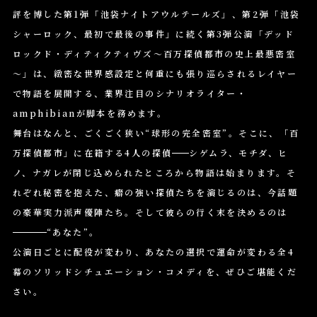
シ
評を博した第1弾「池袋ナイトアウルテールズ」、第2弾「池袋
ョ
シャーロック、最初で最後の事件」に続く第3弾公演「デッド
ン
ロックド・ディティクティヴズ～百万探偵都市の史上最悪密室
～」は、緻密な世界感設定と何重にも張り巡らされるレイヤー
で物語を展開する、業界注目のシナリオライター・
amphibianが脚本を務めます。
舞台はなんと、ごくごく狭い“球形の完全密室”。そこに、「百
万探偵都市」に在籍する4人の探偵
シゲムラ、モチダ、ヒ
ノ、ナガレが閉じ込められたところから物語は始まります。そ
れぞれ秘密を抱えた、癖の強い探偵たちを演じるのは、今話題
の豪華実力派声優陣たち。そして彼らの行く末を決めるのは
“あなた”。
公演日ごとに配役が変わり、あなたの選択で運命が変わる全4
幕のソリッドシチュエーション・コメディを、ぜひご堪能くだ
さい。