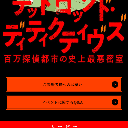
ィ
ク
テ
ィ
ヴ
ズ
～
百
万
探
偵
都
市
の
史
上
ご来場者様へのお願い
最
悪
密
室
イベントに関するQ&A
～
」