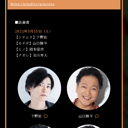
https://mixalive.jp/access
■出演者
2021年5月15日（土）
【シゲムラ】下野紘
【モチダ】山口勝平
【ヒノ】岡本信彦
【ナガレ】石川界人
下野紘
山口勝平
C
C
o
o