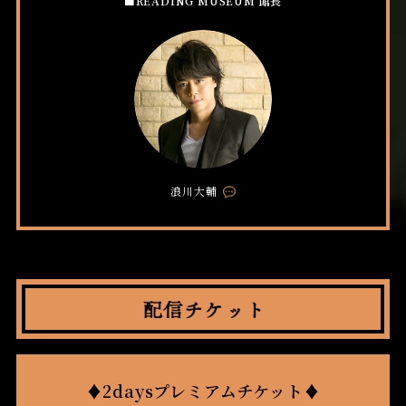
■READING MUSEUM 館長
浪川大輔
Comment
配
信
チ
♦2daysプレミアムチケット♦
ケ