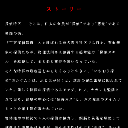
ス
ト
探偵特区
そこは、住人の全員が“探偵”であり“悪党”である
ー
リ
異端の街。
ー
「百万探偵都市」とも呼ばれる悪名高き特区では日々、有象無
象の探偵たちが、物理法則さえ無視する超常能力「探偵スキ
ル」を駆使して、金と命と事件を奪い合っていた。
そんな特区の最底辺をぬらりくらりと生きる、“いちおう探
偵”のシゲムラは、ふと気が付くと、球形の完全密室に囚われて
いた。同じく特区の探偵であるモチダ、ヒノ、ナガレも監禁さ
れており、部屋の中心には“猛毒ガス”と、ガス発生のタイムリ
ミットを示す箱が置かれていた。
絶体絶命の状況で４人の探偵は協力し、頭脳と異能を駆使して
謎解きと脱出を試みるが、彼らの本性はやはり“悪党”。それぞ