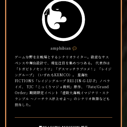
amphibian
Comment
ゲーム分野を主戦場とするシナリオライター。緻密なサス
ペンスや舞台設計で、現在注目を集めつつある。 代表作は
「トガビトノセンリツ」「デスマッチラブコメ！」「レイジ
ングループ」（いずれもKEMCO）。 星海社
FICTIONS「レイジングループ REI-JIN-G-LU-P」ノベラ
イズ、 YJC「こっくりマジョ裁判」原作、「Fate/Grand
Order」期間限定イベント「虚数大海戦イマジナリ・スク
ランブル ～ノーチラス浮上せよ～」のシナリオ執筆なども
担当した。