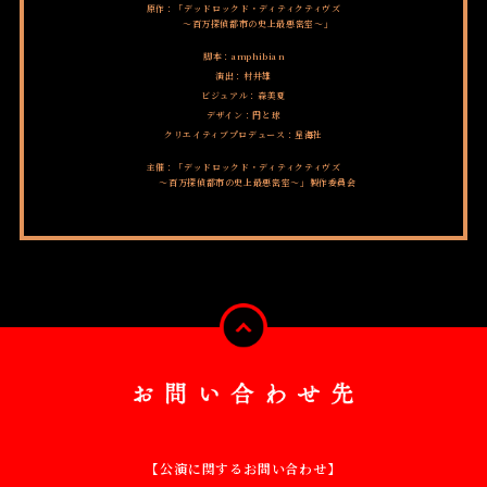
原作：「デッドロックド・ディティクティヴズ
～百万探偵都市の史上最悪密室～」
脚本：amphibian
演出：村井雄
ビジュアル：森美夏
デザイン：円と球
クリエイティブプロデュース：星海社
主催：「デッドロックド・ディティクティヴズ
～百万探偵都市の史上最悪密室～」製作委員会
p
a
g
e
t
o
お
p
問
い
【公演に関するお問い合わせ】
合