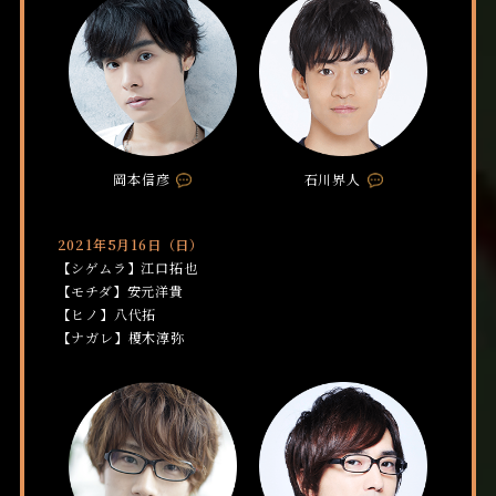
m
m
m
m
e
e
n
n
t
t
岡本信彦
石川界人
C
C
o
o
m
m
2021年5月16日（日）
m
m
【シゲムラ】江口拓也
e
e
【モチダ】安元洋貴
n
n
【ヒノ】八代拓
t
t
【ナガレ】榎木淳弥