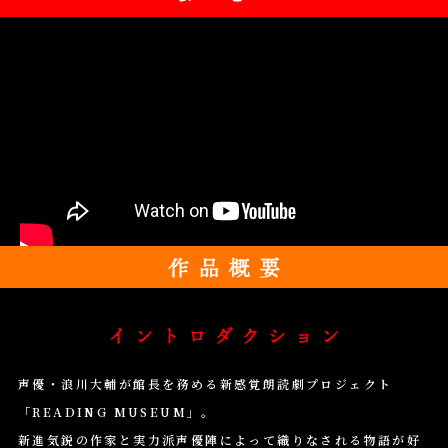
ム
ー
ビ
ー
作
品
概
要
イ
ン
声優・浪川大輔が館長を務める新感覚朗読劇プロジェクト
ト
ロ
「READING MUSEUM」。
ダ
新進気鋭の作家と実力派声優陣によって織りなされる物語が好
ク