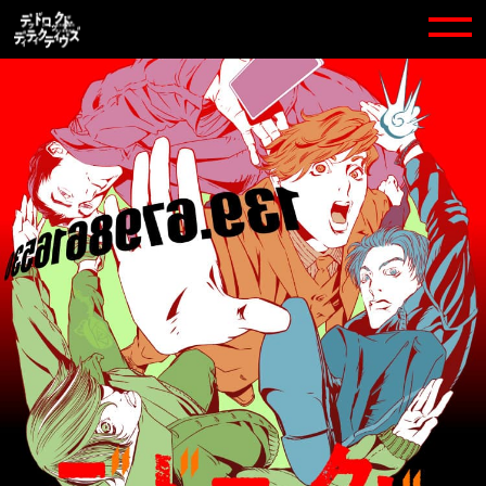
R
メ
E
ニ
A
ュ
D
ー
I
N
G
M
U
S
E
U
M
「
デ
ッ
ド
ロ
ッ
ク
ド
・
デ
ィ
テ