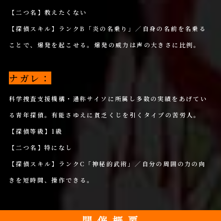
【二つ名】教えたくない
【探偵スキル】ランクB「炎の名乗り」／自身の名前を名乗る
ことで、爆発を起こせる。爆発の威力は声の大きさに比例。
ナガレ：
科学捜査支援機構・通称サイソに所属し多数の実績をあげてい
る青年探偵。有能さゆえに貧乏くじを引くタイプの苦労人。
【探偵等級】1級
【二つ名】特になし
【探偵スキル】ランクC「神秘的武術」／自分の周囲の力の向
きを短時間、操作できる。