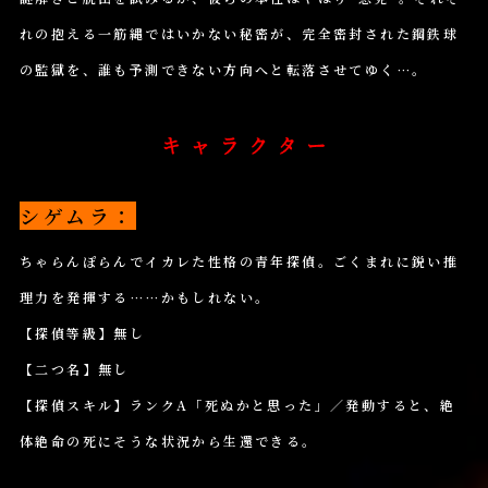
れの抱える一筋縄ではいかない秘密が、完全密封された鋼鉄球
の監獄を、誰も予測できない方向へと転落させてゆく…。
キ
ャ
ラ
シゲムラ：
ク
タ
ちゃらんぽらんでイカレた性格の青年探偵。ごくまれに鋭い推
ー
理力を発揮する……かもしれない。
【探偵等級】無し
【二つ名】無し
【探偵スキル】ランクA「死ぬかと思った」／発動すると、絶
体絶命の死にそうな状況から生還できる。