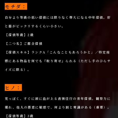
モチダ：
自分より等級の低い探偵には限りなく尊大になる中年探偵。肝
と器がビックリするくらい小さい。
【探偵等級】2級
【二つ名】ご都合探偵
【探偵スキル】ランクA「こんなこともあろうかと」／特定座
標にある物品を何でも『取り寄せ』られる（ただし手のひらサ
イズに限る）。
ヒノ：
荒っぽく、すぐに頭に血が上る直情径行の青年探偵。観察力に
優れ、他人の悪意に敏感で、何より割と常識がある（重要）。
【探偵等級】3級