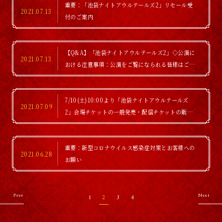
重要：「池袋ナイトアウルテールズ2」リセール受
2021.07.13
付のご案内
【Q&A】「池袋ナイトアウルテールズ2」◇公演に
2021.07.13
おける注意事項：公演をご覧になられる皆様はご確
認頂けますようよろしくお願い致します◇
7/10(土)10:00より「池袋ナイトアウルテールズ
2021.07.09
2」会場チケットの一般発売・配信チケットの販売
がスタート！
重要：新型コロナウイルス感染症対策とお客様への
2021.06.28
お願い
Prev
Next
1
2
3
4