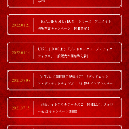
Q&A
「READING MUSEUM」シリーズ アニメイト
2022.01.21
池袋本店キャンペーン 開催決定！
1/15(土)10:00より「デッドロックド・ディティク
2022.01.14
ティヴズ」一般販売が開始!!(先着)
【ｄTVにて期間限定配信決定】「デッドロック
2021.09.08
ド・ディティクティヴズ」「池袋ナイトアウルテー
ルズスペシャルイベント」
「池袋ナイトアウルテールズ２」開催記念！フォロ
2021.07.15
ー＆RTキャンペーン開催‼